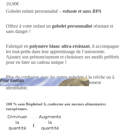
10,90€
Gobelet enfant personnalisé –
robuste et sans BPA
Offrez à votre enfant un
gobelet personnalisé
résistant et
sans danger !
Fabriqué en
polymère blanc ultra-résistant
, il accompagne
les tout-petits dans leur apprentissage de l’autonomie.
Ajoutez son prénom/surnom et choisissez ses motifs préférés
pour en faire un cadeau unique !
Plus de confusion avec les autres gobelets à la crèche ou à
Pour maman
l’école : avec son prénom dessus, il sera facilement
identifiable.
Pour maman
100 %
sans Bisphénol A
, conforme aux normes alimentaires
européennes.
Diminuer
Augmenter
la
la
quantité
quantité