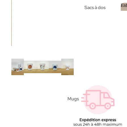
Enf
Sacs à dos
Gobelets
Textile
Mugs
Affiches
Pots à crayons
Articles en bois