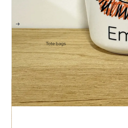
Tote bags
Sacs personnalisés
Trousses & pochettes