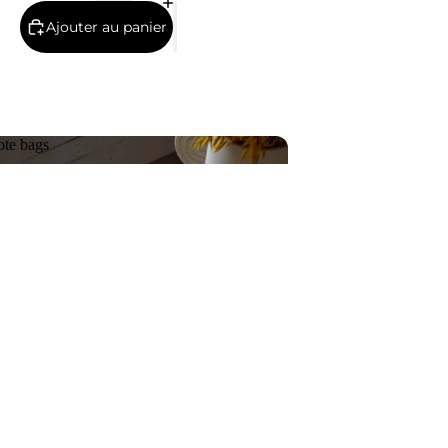
Ajouter au panier
ote bags
Tote bags