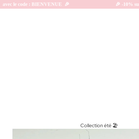
e : BIENVENUE  🎉                                 
🎉 -10% sur votre 
Collection été 🏖️
Illustrations 🖌️