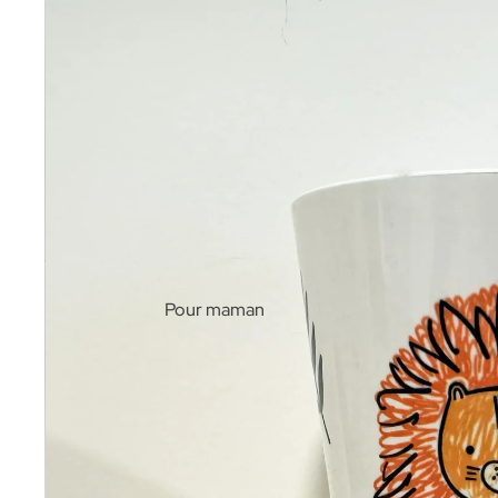
Pour maman
Pour papa
Pour les enfants
Pour les mamies/papis
Petits prix / destock'