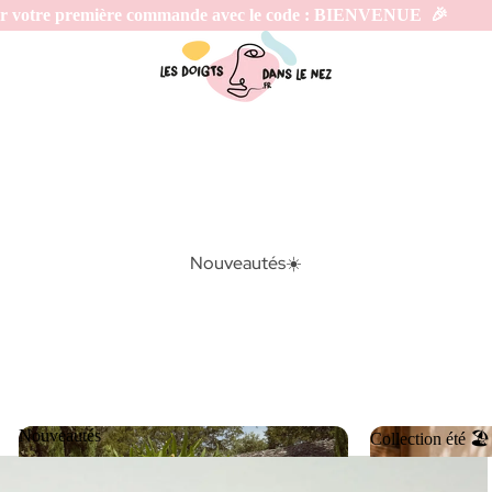
première commande avec le code : BIENVENUE  🎉                        
Nouveautés☀️
Nouveautés
Collection été 🏖️
Nouveautés
Collection été 